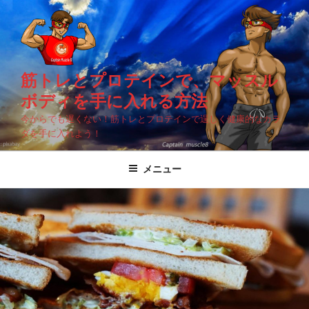
コ
ン
テ
ン
ツ
筋トレとプロテインで、マッスル
へ
ボディを手に入れる方法
ス
今からでも遅くない！筋トレとプロテインで逞しく健康的なカラ
キ
ダを手に入れよう！
ッ
プ
メニュー